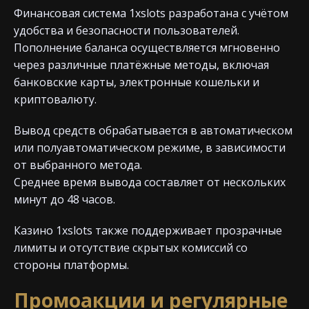
Финансовая система 1xslots разработана с учётом
удобства и безопасности пользователей.
Пополнение баланса осуществляется мгновенно
через различные платёжные методы, включая
банковские карты, электронные кошельки и
криптовалюту.
Вывод средств обрабатывается в автоматическом
или полуавтоматическом режиме, в зависимости
от выбранного метода.
Среднее время вывода составляет от нескольких
минут до 48 часов.
Казино 1xslots также поддерживает прозрачные
лимиты и отсутствие скрытых комиссий со
стороны платформы.
Промоакции и регулярные