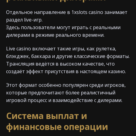
Отдельное направление в 1xslots casino занимает
раздел live-игр.
Здесь пользователи могут играть с реальными
дилерами в режиме реального времени.
Live casino включает такие игры, как рулетка,
блэкджек, баккара и другие классические форматы.
Трансляция ведётся в высоком качестве, что
создаёт эффект присутствия в настоящем казино.
Этот формат особенно популярен среди игроков,
которые предпочитают более реалистичный
игровой процесс и взаимодействие с дилерами.
Система выплат и
финансовые операции