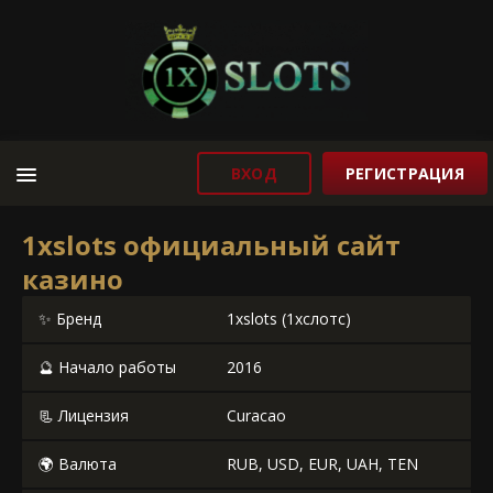
ВХОД
РЕГИСТРАЦИЯ
1xslots официальный сайт
казино
✨ Бренд
1xslots (1хслотс)
🔮 Начало работы
2016
📃 Лицензия
Curacao
🌍 Валюта
RUB, USD, EUR, UAH, TEN