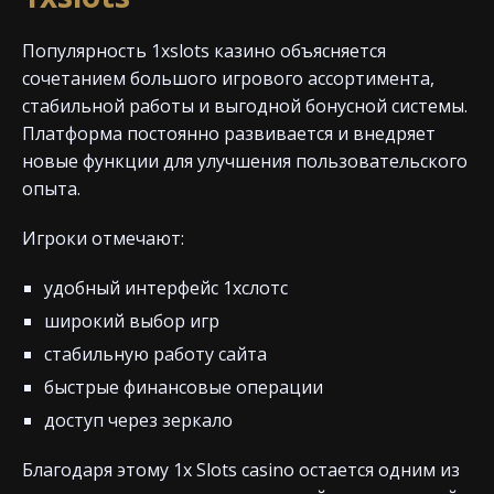
Популярность 1xslots казино объясняется
сочетанием большого игрового ассортимента,
стабильной работы и выгодной бонусной системы.
Платформа постоянно развивается и внедряет
новые функции для улучшения пользовательского
опыта.
Игроки отмечают:
удобный интерфейс 1хслотс
широкий выбор игр
стабильную работу сайта
быстрые финансовые операции
доступ через зеркало
Благодаря этому 1x Slots casino остается одним из